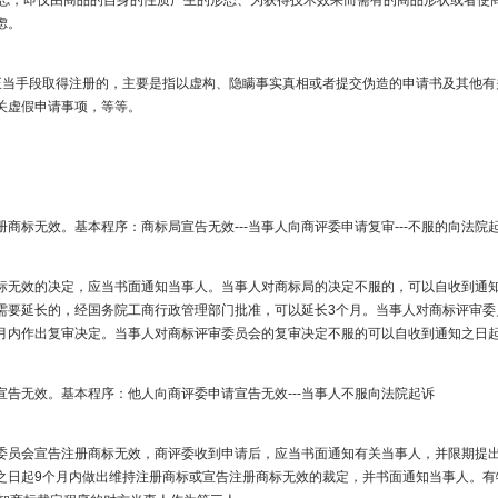
标志，即仅由商品的自身的性质产生的形态、为获得技术效果而需有的商品形状或者使
。​
手段取得注册的，主要是指以虚构、隐瞒事实真相或者提交伪造的申请书及其他有
虚假申请事项，等等。​
无效。基本程序：商标局宣告无效---当事人向商评委申请复审---不服的向法院起
效的决定，应当书面通知当事人。当事人对商标局的决定不服的，可以自收到通知之
需要延长的，经国务院工商行政管理部门批准，可以延长3个月。当事人对商标评审委
月内作出复审决定。当事人对商标评审委员会的复审决定不服的可以自收到通知之日起
无效。基本程序：他人向商评委申请宣告无效---当事人不服向法院起诉​
会宣告注册商标无效，商评委收到申请后，应当书面通知有关当事人，并限期提出
之日起9个月内做出维持注册商标或宣告注册商标无效的裁定，并书面通知当事人。有