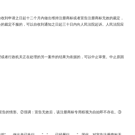
收到申请之日起十二个月内做出维持注册商标或者宣告注册商标无效的裁定，
会的裁定不服的，可以自收到通知之日起三十日内向人民法院起诉。人民法院应
或者行政机关正在处理的另一案件的结果为依据的，可以中止审查。中止原因
无效宣告的情形。②强调：宣告无效后，该注册商标专用权视为自始即不存在。③
“……做出并已执行……”、“……已经履行……”。因此，对宣告注册商标无