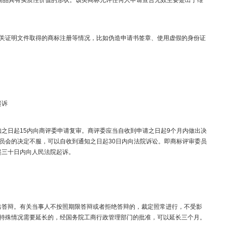
商品具有实质性价值的形状。该类商标允许任何人申请宣告无效主要是出于维
关证明文件取得的商标注册等情况，比如伪造申请书签章、使用虚假的身份证
诉​
日起15内向商评委申请复审。商评委应当自收到申请之日起9个月内做出决
员会的决定不服，可以自收到通知之日起30日内向法院诉讼。即商标评审委员
三十日内向人民法院起诉。​
答辩。有关当事人不按照期限答辩或者拒绝答辩的，裁定照常进行，不受影
特殊情况需要延长的，经国务院工商行政管理部门的批准，可以延长三个月。