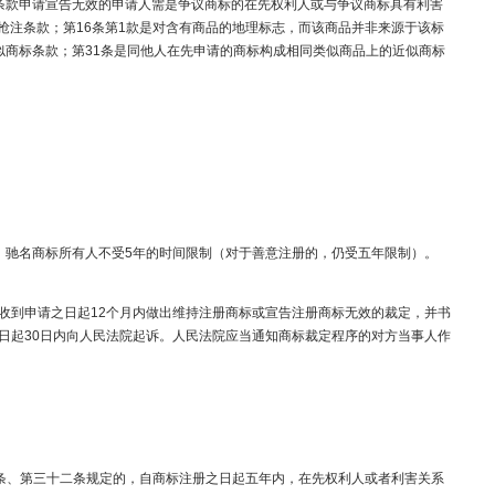
上述条款申请宣告无效的申请人需是争议商标的在先权利人或与争议商标具有利害
抢注条款；第16条第1款是对含有商品的地理标志，而该商品并非来源于该标
似商标条款；第31条是同他人在先申请的商标构成相同类似商品上的近似商标
驰名商标所有人不受5年的时间限制（对于善意注册的，仍受五年限制）。​
到申请之日起12个月内做出维持注册商标或宣告注册商标无效的裁定，并书
日起30日内向人民法院起诉。人民法院应当通知商标裁定程序的对方当事人作
条、第三十二条规定的，自商标注册之日起五年内，在先权利人或者利害关系