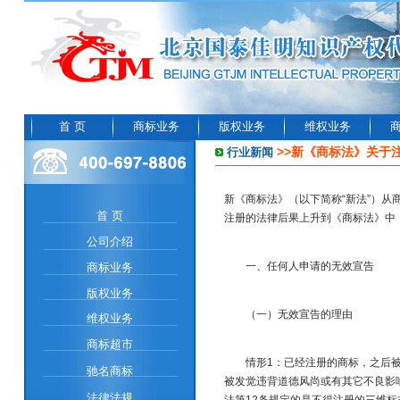
首 页
商标业务
版权业务
维权业务
>>新《商标法》关于
行业新闻
新《商标法》（以下简称“新法”）
首 页
注册的法律后果上升到《商标法》中
公司介绍
一、任何人申请的无效宣告​
商标业务
版权业务
（一）无效宣告的理由​
维权业务
商标超市
情形1：已经注册的商标，之后被发
驰名商标
被发觉违背道德风尚或有其它不良影
法律法规