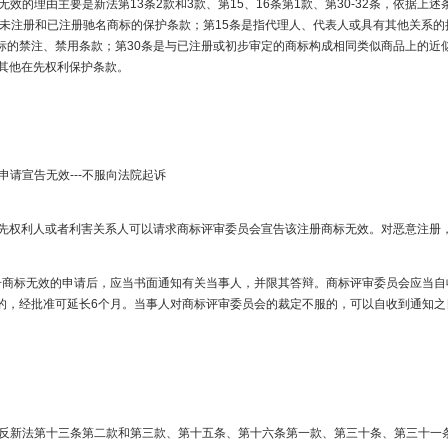
的理由主要是新法第13条2款和3款、第15、16条第1款、第30-32条，依据
是未注册和已注册驰名商标的保护条款；第15条是指代理人、代表人或具有其他关系的
标的禁注、禁用条款；第30条是与已注册或初步审定的商标构成相同类似商品上的近
其他在先权利保护条款。​
宣告无效---不服向法院起诉​
权利人或者利害关系人可以请求商标评审委员会宣告该注册商标无效。对恶意注册，
标无效的申请后，应当书面通知有关当事人，并限其答辩。商标评审委员会应当自收
的，经批准可延长6个月。当事人对商标评审委员会的裁定不服的，可以自收到通知之
新法第十三条第二款和第三款、第十五条、第十六条第一款、第三十条、第三十一