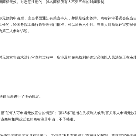
册商标无效。对恶意注册的，驰名商标所有人不受五年的时间限制。​
效的申请后，应当书面通知有关当事人，并限期提出答辩。商标评审委员会应当自
延长的，经国务院工商行政管理部门批准，可以延长六个月。当事人对商标评审委员
第三人参加诉讼。​
效宣告请求进行审查的过程中，所涉及的在先权利的确定必须以人民法院正在审理
律后果进行了明确规定。​
是指“任何人可申请无效宣告的情形”；“第45条”是指在先权利人或/利害关系人申请
该商标相同或近似的商标注册申请，不予核准。​
的决定或裁定不具有追溯力，②但是“不具有追溯力”有严格的限制，要求是宣告无效前