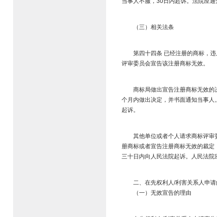
当事人不服，30日内起诉。法院应通
（三）相关法条​
第四十四条 已经注册的商标，违反
评审委员会宣告该注册商标无效。​
商标局做出宣告注册商标无效的决定
个月内做出决定，并书面通知当事人
起诉。​
其他单位或者个人请求商标评审委员
册商标或者宣告注册商标无效的裁定
三十日内向人民法院起诉。人民法院
二、在先权利人/利害关系人申请
（一）无效宣告的理由​