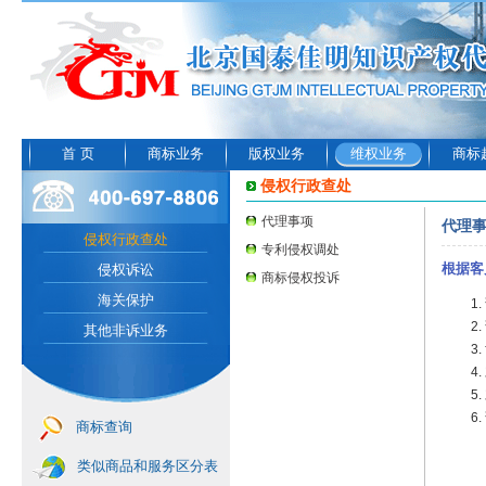
首 页
商标业务
版权业务
维权业务
商标
侵权行政查处
代理事项
代理
侵权行政查处
专利侵权调处
根据客
侵权诉讼
商标侵权投诉
海关保护
其他非诉业务
商标查询
类似商品和服务区分表